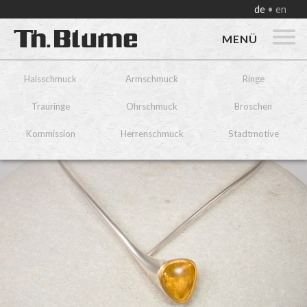
de
en
MENÜ
Halsschmuck
Armschmuck
Ringe
Trauringe
Ohrschmuck
Broschen
Kommission
Herrenschmuck
Stadtmotive