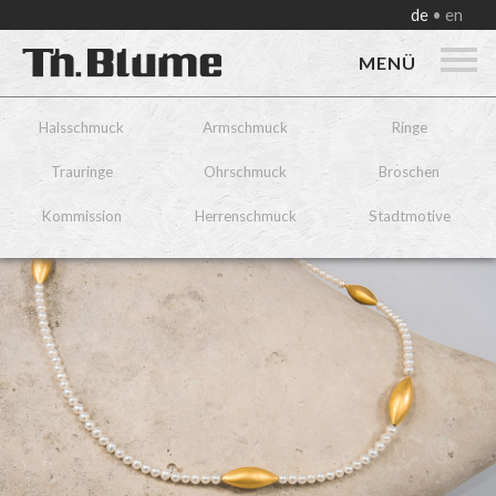
de
en
MENÜ
Halsschmuck
Armschmuck
Ringe
Trauringe
Ohrschmuck
Broschen
Kommission
Herrenschmuck
Stadtmotive