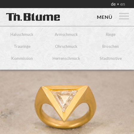
de
en
MENÜ
Halsschmuck
Armschmuck
Ringe
Trauringe
Ohrschmuck
Broschen
Kommission
Herrenschmuck
Stadtmotive