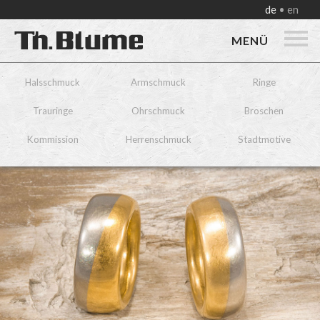
de
en
MENÜ
Halsschmuck
Armschmuck
Ringe
Trauringe
Ohrschmuck
Broschen
Kommission
Herrenschmuck
Stadtmotive