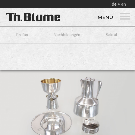
de
en
MENÜ
Profan
Nachbildungen
Sakral