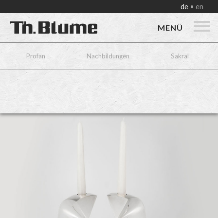
de
en
MENÜ
Profan
Nachbildungen
Sakral