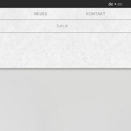
de
en
NEUES
KONTAKT
Sakral