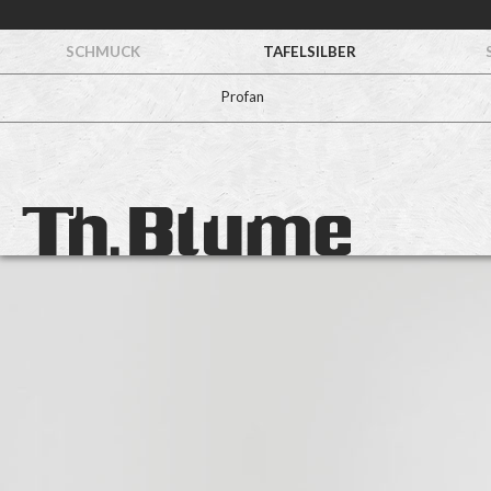
SCHMUCK
TAFELSILBER
Profan
Leuchter
Nr. 2
925/ooo Silber
ca. 3.000,– €