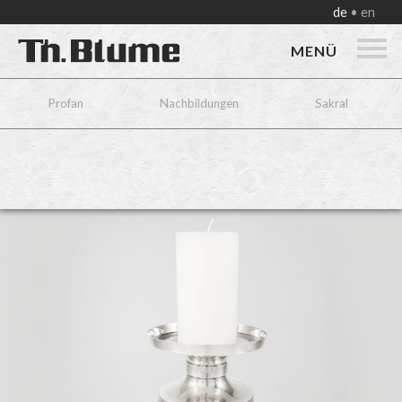
de
en
MENÜ
Profan
Nachbildungen
Sakral