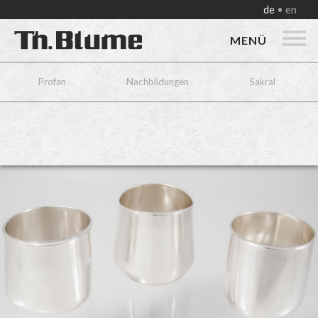
de
en
MENÜ
Profan
Nachbildungen
Sakral