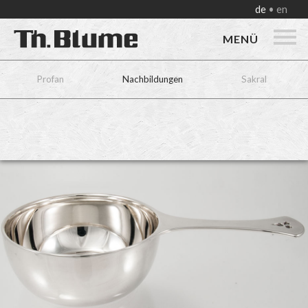
de
en
MENÜ
Profan
Nachbildungen
Sakral