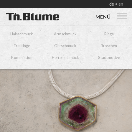
de
en
MENÜ
Halsschmuck
Armschmuck
Ringe
Trauringe
Ohrschmuck
Broschen
Kommission
Herrenschmuck
Stadtmotive