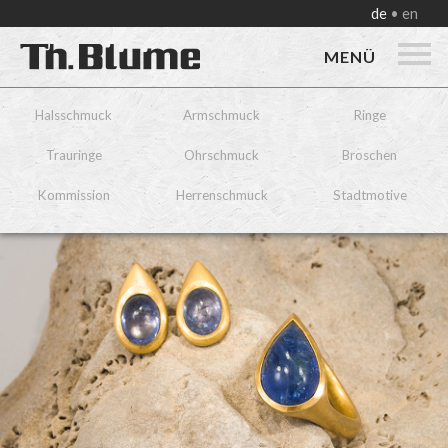
de
en
MENÜ
Halsschmuck
Armschmuck
Ringe
Trauringe
Ohrschmuck
Broschen
Kommission
Herrenschmuck
Stadtmotive