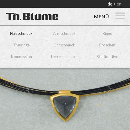
de
en
MENÜ
Halsschmuck
Armschmuck
Ringe
Trauringe
Ohrschmuck
Broschen
Kommission
Herrenschmuck
Stadtmotive