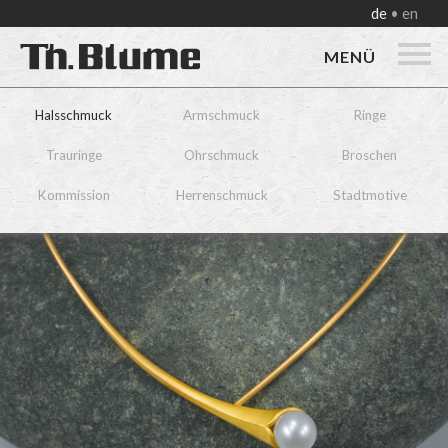
de
en
MENÜ
Halsschmuck
Armschmuck
Ringe
Trauringe
Ohrschmuck
Broschen
Kommission
Herrenschmuck
Stadtmotive